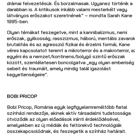
drámai felvezetésük. És borzalmasak. Ugyanez történik a
darabban is. A kritikusok inkább valami mesterkélt vagy
látványos erőszakot szeretnének” – mondta Sarah Kane
1995-ben.
Olyan témákat feszegetve, mint a kannibalizmus, nemi
erőszak, gyilkosság, rasszizmus, háború, mentális zavarok
brutalitás és az agresszió fizikai és érzelmi formái, Kane
véres kapcsolatot teremt a mikroterror és a makroterror, a
egyéni és a nemzet/kontinens/bolygó szintű erőszak
között, szemléletesen boncolgatva „egy olyan emberiség
sebeit és traumáit, amely mindig talál igazolást
kegyetlenségeire”.
BOBI PRICOP
Bobi Pricop, Románia egyik legfigyelemreméltóbb fiatal
színházi rendezője, akinek aktív társadalmi tudatossága
ötvöződik az olyan előadások iránti érdeklődésével,
amelyekben az új médiák és feltörekvő technológiák
összekapcsolódnak, és feszegetik a színház határait.