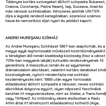
Többnyire kortárs szövegeket állított színpadra Bukarest,
Craiova, Constanţa, Piatra Neamţ, Iaşi, Suceava, Arad és
más városok színházaiban. Kétszeres jelölték UNITER-
díjra a legjobb rendező kategóriában, ezenkívül számos
hazai és nemzetközi díjat nyert és jelölést kapott.
ANDREI MUREŞANU SZÍNHÁZ
Az Andrei Mureşanu Színházat 1987-ben alapították, és a
megye egyik legfontosabb művészeti közintézményeként
a térségben élő román kisebbségi közösség (hisz a várost
70%-ban magyarok lakják) kulturális rendezvényeinek fő
generátora. A klasszikus román és az egyetemes
drámairodalom alkotásait, valamint kortárs darabokat kíná
közönségének, nyitott mindenfajta mai színházi
kezdeményezés iránt. 1989 után egyre fontosabb
előadásokat állított színpadra a társulat, neves színházi
alkotókkal dolgozva együtt, olyan népszerű fesztiválok
kerültek itt megszervezésre, mint az Atelier, a Trans.form
vagy TAMper2. Az intézmény sikere elsősorban a Radu
Afrim által itt létrehozott előadásokhoz köthető (Alge,