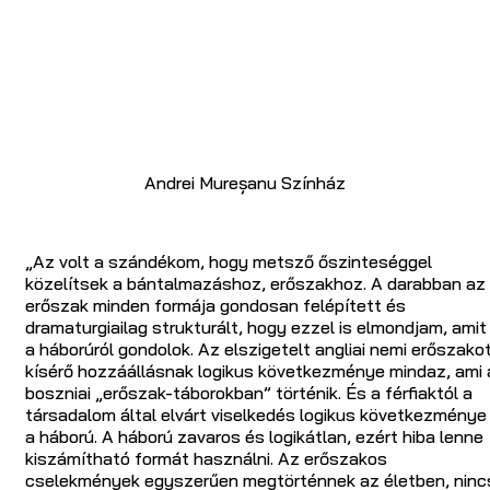
Andrei Mureșanu Színház
„Az volt a szándékom, hogy metsző őszinteséggel
közelítsek a bántalmazáshoz, erőszakhoz. A darabban az
erőszak minden formája gondosan felépített és
dramaturgiailag strukturált, hogy ezzel is elmondjam, amit
a háborúról gondolok. Az elszigetelt angliai nemi erőszako
kísérő hozzáállásnak logikus következménye mindaz, ami 
boszniai „erőszak-táborokban” történik. És a férfiaktól a
társadalom által elvárt viselkedés logikus következménye
a háború. A háború zavaros és logikátlan, ezért hiba lenne
kiszámítható formát használni. Az erőszakos
cselekmények egyszerűen megtörténnek az életben, ninc