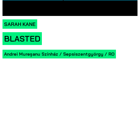
SARAH KANE
BLASTED
Andrei Mureșanu Színház / Sepsiszentgyörgy / RO