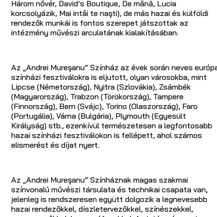
Három nővér, David’s Boutique, De mână, Lucia
korcsolyázik, Mai intâi te naşti), de más hazai és külföldi
rendezők munkái is fontos szerepet játszottak az
intézmény művészi arculatának kialakításában.
Az „Andrei Mureşanu” Színház az évek során neves európa
színházi fesztiválokra is eljutott, olyan városokba, mint
Lipcse (Németország), Nyitra (Szlovákia), Zsámbék
(Magyarország), Trabzon (Törökország), Tampere
(Finnország), Bern (Svájc), Torino (Olaszország), Faro
(Portugália), Várna (Bulgária), Plymouth (Egyesült
Királyság) stb., ezenkívül természetesen a legfontosabb
hazai színházi fesztiválokon is fellépett, ahol számos
elismerést és díjat nyert.
Az „Andrei Mureşanu” Színháznak magas szakmai
színvonalú művészi társulata és technikai csapata van,
jelenleg is rendszeresen együtt dolgozik a legnevesebb
hazai rendezőkkel, díszletervezőkkel, színészekkel,