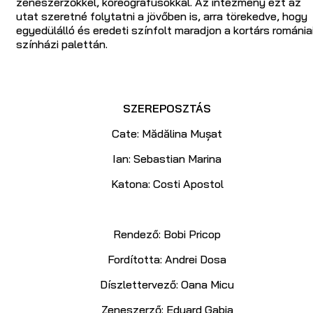
zeneszerzőkkel, koreográfusokkal. Az intézmény ezt az
utat szeretné folytatni a jövőben is, arra törekedve, hogy
egyedülálló és eredeti színfolt maradjon a kortárs románia
színházi palettán.
SZEREPOSZTÁS
Cate: Mădălina Mușat
Ian: Sebastian Marina
Katona: Costi Apostol
Rendező: Bobi Pricop
Fordította: Andrei Dosa
Díszlettervező: Oana Micu
Zeneszerző: Eduard Gabia