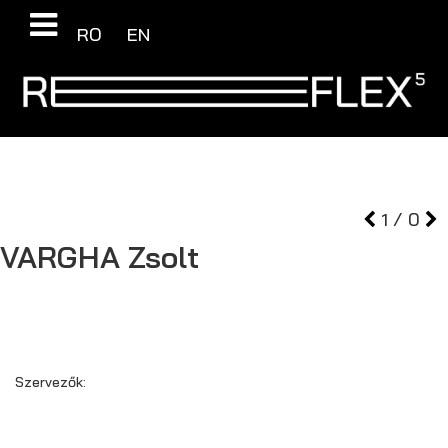
RO
EN
1
/
0
VARGHA
Zsolt
Szervezők: