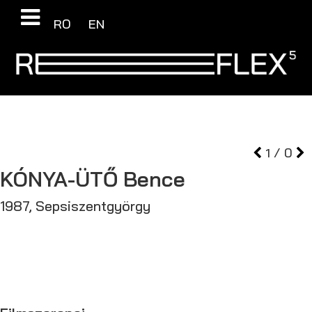
RO
EN
1
/
0
KÓNYA-ÜTŐ
Bence
1987, Sepsiszentgyörgy