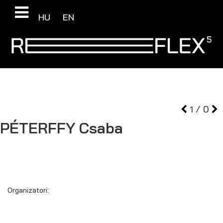
HU
EN
1
/
0
PÉTERFFY
Csaba
Organizatori: