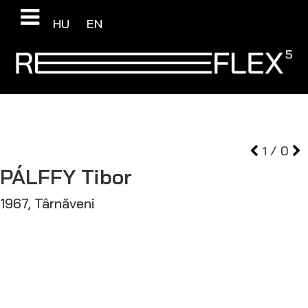
HU
EN
1
/
0
PÁLFFY
Tibor
1967, Târnăveni