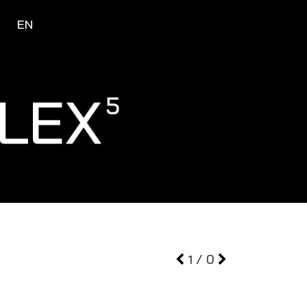
U
EN
1
/
0