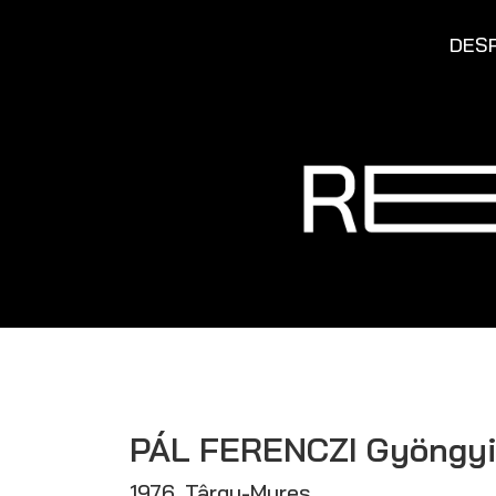
DESP
PÁL FERENCZI
Gyöngy
1976, Târgu-Mureș