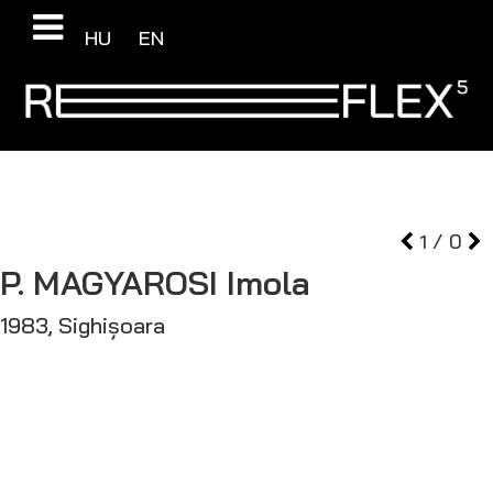
HU
EN
1
/
0
P. MAGYAROSI
Imola
1983, Sighișoara