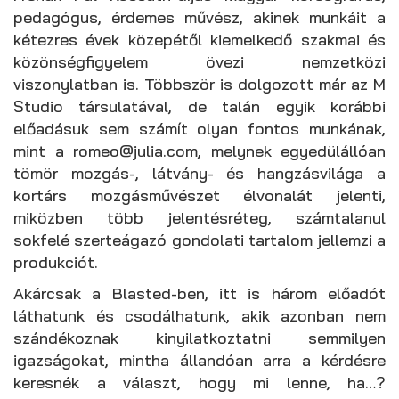
pedagógus, érdemes művész, akinek munkáit a
kétezres évek közepétől kiemelkedő szakmai és
közönségfigyelem övezi nemzetközi
viszonylatban is. Többször is dolgozott már az M
Studio társulatával, de talán egyik korábbi
előadásuk sem számít olyan fontos munkának,
mint a romeo@julia.com, melynek egyedülállóan
tömör mozgás-, látvány- és hangzásvilága a
kortárs mozgásművészet élvonalát jelenti,
miközben több jelentésréteg, számtalanul
sokfelé szerteágazó gondolati tartalom jellemzi a
produkciót.
Akárcsak a Blasted-ben, itt is három előadót
láthatunk és csodálhatunk, akik azonban nem
szándékoznak kinyilatkoztatni semmilyen
igazságokat, mintha állandóan arra a kérdésre
keresnék a választ, hogy mi lenne, ha…?