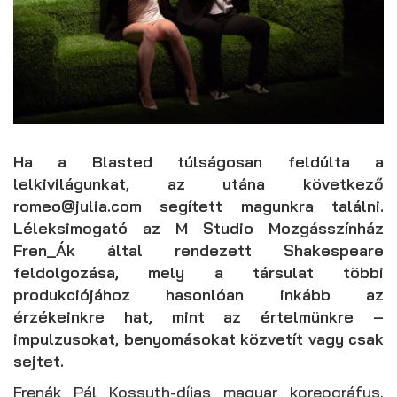
Ha a Blasted túlságosan feldúlta a
lelkivilágunkat, az utána következő
romeo@julia.com segített magunkra találni.
Léleksimogató az M Studio Mozgásszínház
Fren_Ák által rendezett Shakespeare
feldolgozása, mely a társulat többi
produkciójához hasonlóan inkább az
érzékeinkre hat, mint az értelmünkre –
impulzusokat, benyomásokat közvetít vagy csak
sejtet.
Frenák Pál Kossuth-díjas magyar koreográfus,