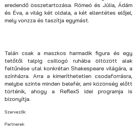
eredendő összetartozása. Rómeó és Júlia, Ádám
és Éva, a világ két oldala, a két ellentétes előjel,
mely vonzza és taszítja egymást.
Talán csak a maszkos harmadik figura és egy
tetőtől talpig csillogó ruhába öltözött alak
feltűnése utal konkrétan Shakespeare világára, a
színházra. Arra a kimeríthetetlen csodaforrásra,
melybe szinte minden belefér, ami közönség előtt
történik, ahogy a Reflex5 idei programja is
bizonyítja.
Szervezők:
Partnerek: