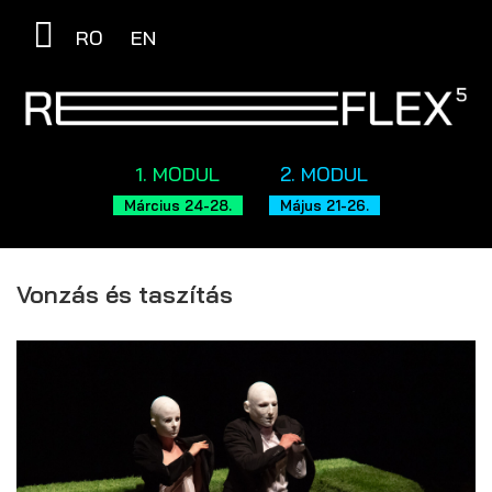
RO
EN
1. MODUL
2. MODUL
Március 24-28.
Május 21-26.
Vonzás és taszítás