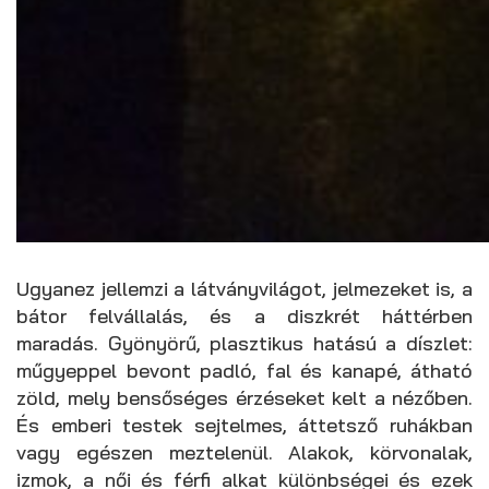
Ugyanez jellemzi a látványvilágot, jelmezeket is, a
bátor felvállalás, és a diszkrét háttérben
maradás. Gyönyörű, plasztikus hatású a díszlet:
műgyeppel bevont padló, fal és kanapé, átható
zöld, mely bensőséges érzéseket kelt a nézőben.
És emberi testek sejtelmes, áttetsző ruhákban
vagy egészen meztelenül. Alakok, körvonalak,
izmok, a női és férfi alkat különbségei és ezek