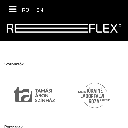
RO
EN
Szervezők:
Partnerek: