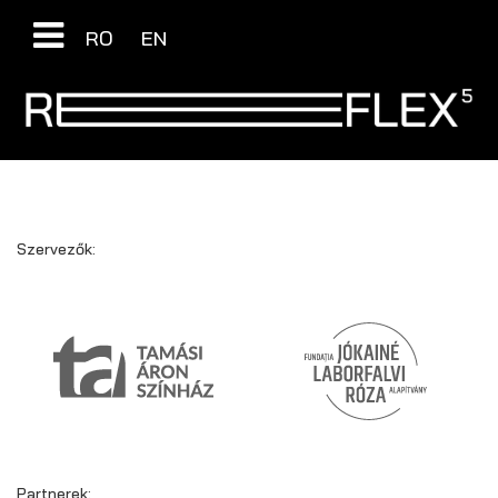
RO
EN
Szervezők:
Partnerek: